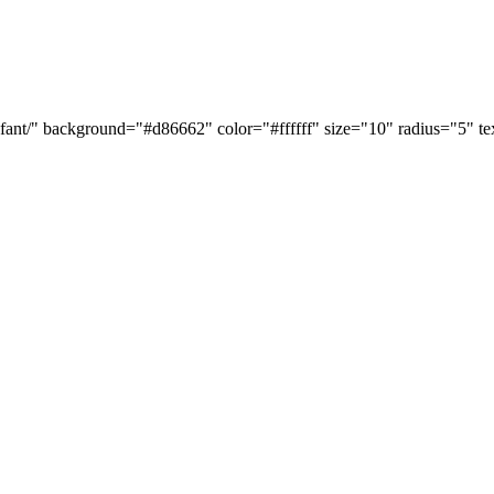
enfant/" background="#d86662" color="#ffffff" size="10" radius="5" 