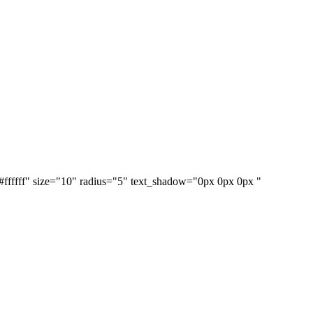
"#ffffff" size="10" radius="5" text_shadow="0px 0px 0px "