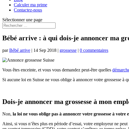
Calculer ma prime
Contactez-nous
Sélectionner une page
Bébé arrive : à qui dois-je annoncer ma gr
par
Bébé arrive
|
14 Sep 2018
|
grossesse
|
0 commentaires
Vous êtes enceinte, et vous vous demandez peut-être quelles
démarch
Si aucune loi en Suisse ne vous oblige à annoncer votre grossesse à 
Dois-je annoncer ma grossesse à mon empl
Non,
la loi ne vous oblige pas à annoncer votre grossesse à votre
Ainsi, si vous n’êtes plus en période d’essai, votre employeur ne peut
en contrat temporaire (CDD), votre contrat s’arrêtera au terme prévu.