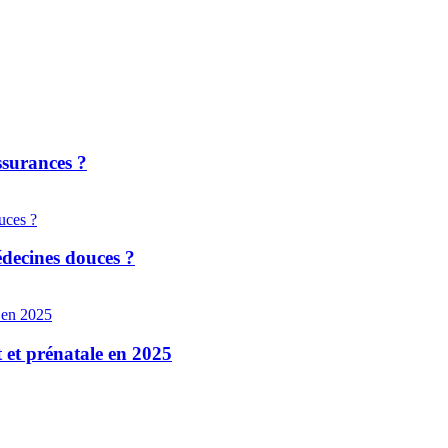
ssurances ?
édecines douces ?
t et prénatale en 2025