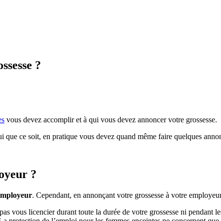
ossesse ?
es
vous devez accomplir et à qui vous devez annoncer votre grossesse.
qui que ce soit, en pratique vous devez quand même faire quelques annon
oyeur ?
 employeur
. Cependant, en annonçant votre grossesse à votre employeur,
 pas vous licencier durant toute la durée de votre grossesse ni pendant l
 La protection de l’emploi pour les femmes enceintes ne concernent que 