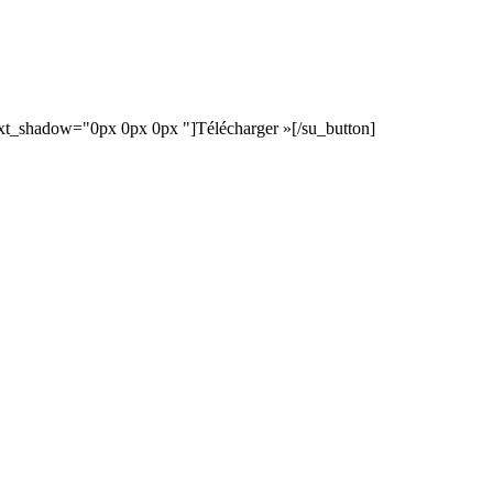
text_shadow="0px 0px 0px "]Télécharger »[/su_button]