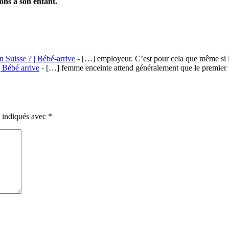
ions à son enfant.
 Suisse ? | Bébé-arrive
- […] employeur. C’est pour cela que même si l
| Bébé arrive
- […] femme enceinte attend généralement que le premier tri
t indiqués avec
*