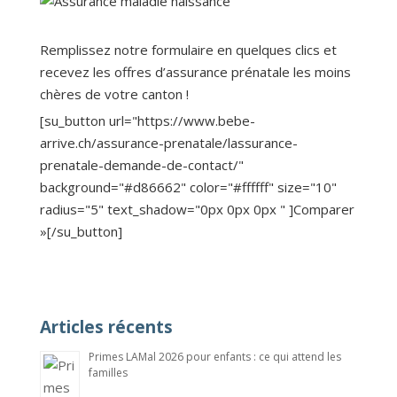
Remplissez notre formulaire en quelques clics et
recevez les offres d’assurance prénatale les moins
chères de votre canton !
[su_button url="https://www.bebe-
arrive.ch/assurance-prenatale/lassurance-
prenatale-demande-de-contact/"
background="#d86662" color="#ffffff" size="10"
radius="5" text_shadow="0px 0px 0px " ]Comparer
»[/su_button]
Articles récents
Primes LAMal 2026 pour enfants : ce qui attend les
familles