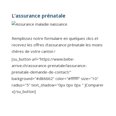
L’assurance prénatale
Remplissez notre formulaire en quelques clics et
recevez les offres d’assurance prénatale les moins
chères de votre canton !
[su_button url="https://www.bebe-
arrive.ch/assurance-prenatale/lassurance-
prenatale-demande-de-contact/"
background="#d86662" color="#ffffff" size="10"
radius="5" text_shadow="0px 0px 0px " ]Comparer
»[/su_button]