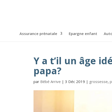
Assurance prénatale
Epargne enfant
Auto
Y a t’il un âge i
papa?
par
Bébé Arrive
|
3 Déc 2019
|
grossesse
,
p