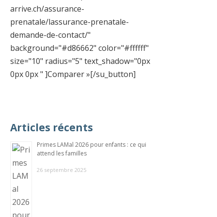
arrive.ch/assurance-
prenatale/lassurance-prenatale-
demande-de-contact/"
background="#d86662" color="#ffffff"
size="10" radius="5" text_shadow="0px
0px 0px " ]Comparer »[/su_button]
Articles récents
Primes LAMal 2026 pour enfants : ce qui
attend les familles
26 septembre 2025