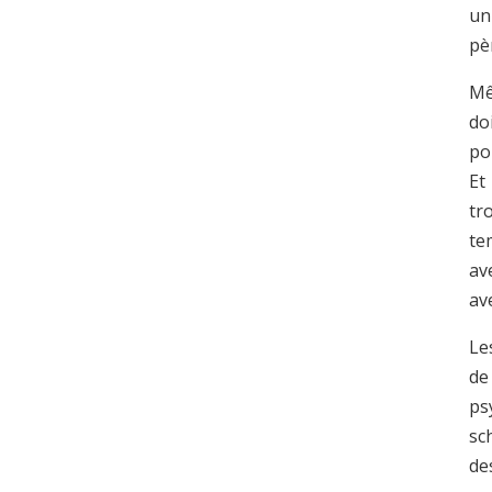
un
pè
Mê
do
po
Et
tr
te
av
ave
Le
d
ps
sc
de