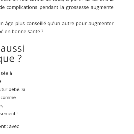
es de complications pendant la grossesse augmente
il un âge plus conseillé qu’un autre pour augmenter
ébé en bonne santé ?
aussi
que ?
ssée à
e
futur bébé.
Si
ée comme
e,
usement !
nt : avec