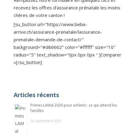
recevez les offres d’assurance prénatale les moins
chères de votre canton !
[su_button url="https://www.bebe-
arrive.ch/assurance-prenatale/lassurance-
prenatale-demande-de-contact/"
background="#d86662" color="#ffffff" size="10"
radius="5" text_shadow="0px 0px 0px " ]Comparer
»[/su_button]
Articles récents
Primes LAMal 2026 pour enfants : ce qui attend les
familles
26 septembre 2025