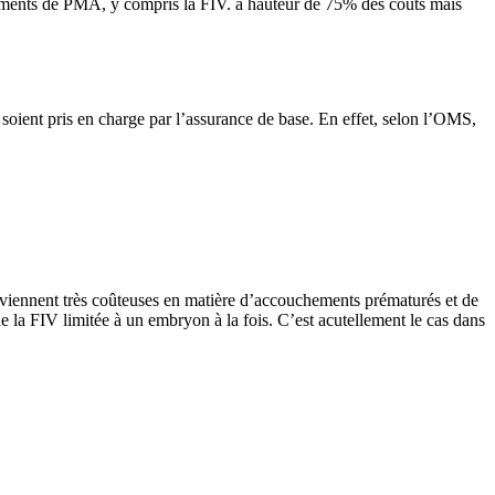
tements de PMA, y compris la FIV. à hauteur de 75% des coûts mais
 soient pris en charge par l’assurance de base.
En effet, selon l’OMS,
deviennent très coûteuses en matière d’accouchements prématurés et de
 la FIV limitée à un embryon à la fois. C’est acutellement le cas dans