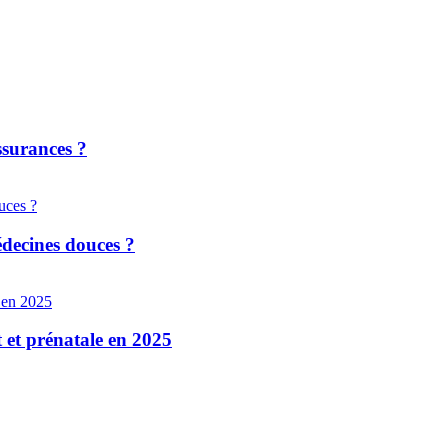
ssurances ?
édecines douces ?
t et prénatale en 2025