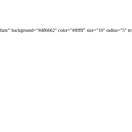
enfant/" background="#d86662" color="#ffffff" size="10" radius="5" 