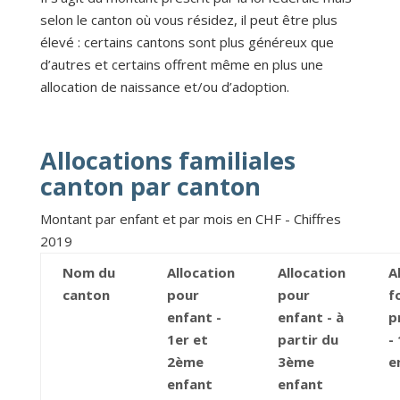
selon le canton où vous résidez, il peut être plus
élevé : certains cantons sont plus généreux que
d’autres et certains offrent même en plus une
allocation de naissance et/ou d’adoption.
Allocations familiales
canton par canton
Montant par enfant et par mois en CHF - Chiffres
2019
Nom du
Allocation
Allocation
A
canton
pour
pour
f
enfant -
enfant - à
p
1er et
partir du
-
2ème
3ème
e
enfant
enfant