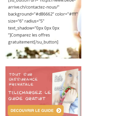
[su_button url="https://www.bebe-
arrive.ch/contactez-nous/"
background="#d86662" color="#fff"
size="6" radius="5"
text_shadow="0px 0px 0px
"]Comparez les offres
gratuitement[/su_button]