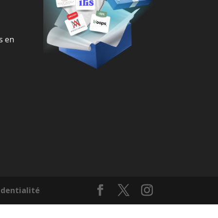
s en
identialité