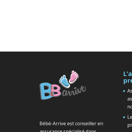
L’
pr
As
a
n
Le
Bébé-Arrive est conseiller en
p
assurance spécialisé dans