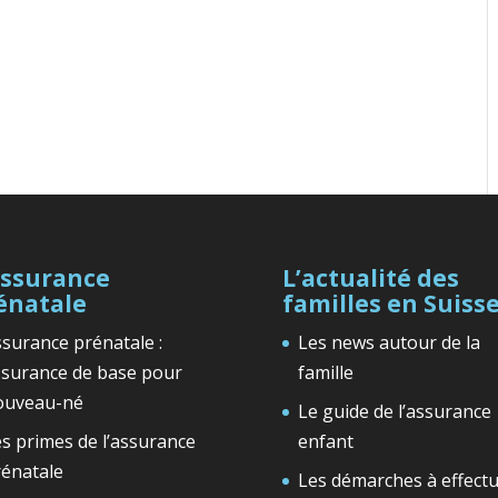
assurance
L’actualité des
énatale
familles en Suiss
surance prénatale :
Les news autour de la
ssurance de base pour
famille
ouveau-né
Le guide de l’assurance
s primes de l’assurance
enfant
rénatale
Les démarches à effect