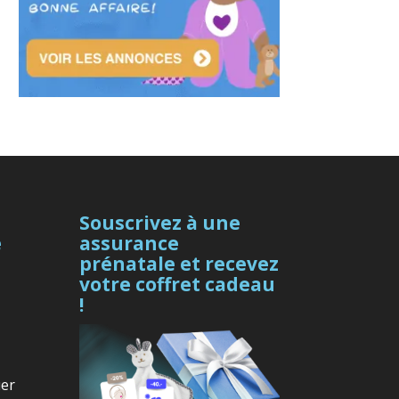
Souscrivez à une
e
assurance
prénatale et recevez
votre coffret cadeau
!
uer