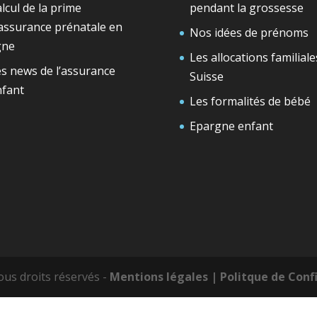
lcul de la prime
pendant la grossesse
assurance prénatale en
Nos idées de prénoms
gne
Les allocations familiale
s news de l’assurance
Suisse
nfant
Les formalités de bébé
Epargne enfant
ous droits réservés -
Mentions légales
| Politque de Conf